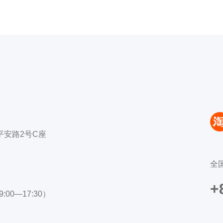
平安路2号C座
全
+
:00—17:30）