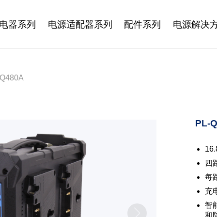
电器系列
电源适配器系列
配件系列
电源解决
-Q480A
PL-
16
四
每路
充
智
和