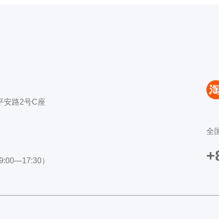
平安路2号C座
全
+
:00—17:30）